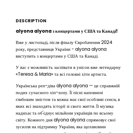
DESCRIPTION
alyona alyona з концертами у США та Канаді!
Вже у листопаді, після фіналу Євробачення 2024
року, представниця України - alyona alyona
виступить з концертами у США та Канаді.
У вас є можливість заспівати в унісон вже легендарну
«Teresa & Maria» та всі головні хіти артиста.
Українська реп-діва alyona alyona — це справжній
подих сучасного хіп-хопу. Її пісні наповнені
глибоким змістом та кожна має свої особливі сенси, в
яких всі знаходять історії зі свого життя. Її музика
надихає та об'єднує мільйони українців по всьому
світу. Кожного дня alyona alyona спрямовує свої
зусилля на підтримку України, яка щохвилини