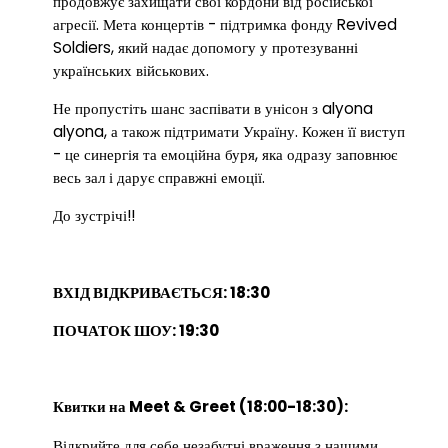
продовжує захищати свої кордони від російської
агресії. Мета концертів - підтримка фонду Revived
Soldiers, який надає допомогу у протезуванні
українських військових.
Не пропустіть шанс заспівати в унісон з alyona
alyona, а також підтримати Україну. Кожен її виступ
- це синергія та емоційна буря, яка одразу заповнює
весь зал і дарує справжні емоції.
До зустрічі!!
ВХІД ВІДКРИВАЄТЬСЯ: 18:30
ПОЧАТОК ШОУ: 19:30
Квитки на Meet & Greet (18:00-18:30):
Відкрийте для себе незабутні враження з нашими